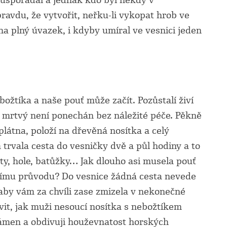
 uspořádal a jednak kdo byl někdy v
ravdu, že vytvořit, neřku-li vykopat hrob ve
na plný úvazek, i kdyby umíral ve vesnici jeden
ožtíka a naše pouť může začít. Pozůstalí živí
i mrtvý není ponechán bez náležité péče. Pěkně
plátna, položí na dřevěná nosítka a celý
trvala cesta do vesničky dvě a půl hodiny a to
ty, hole, batůžky… Jak dlouho asi musela pouť
nímu průvodu? Do vesnice žádná cesta nevede
 aby vám za chvíli zase zmizela v nekonečné
vit, jak muži nesoucí nosítka s nebožtíkem
ámen a obdivuji houževnatost horských