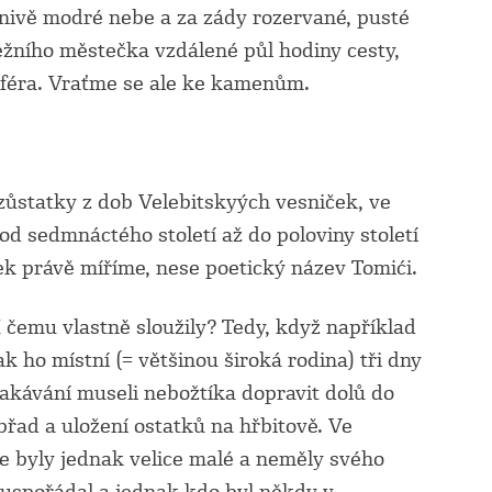
lnivě modré nebe a za zády rozervané, pusté
ežního městečka vzdálené půl hodiny cesty,
sféra. Vraťme se ale ke kamenům.
ozůstatky z dob Velebitskyých vesniček, ve
 od sedmnáctého století až do poloviny století
ek právě míříme, nese poetický název Tomići.
 čemu vlastně sloužily? Tedy, když například
k ho místní (= většinou široká rodina) tři dny
lakávání museli nebožtíka dopravit dolů do
řad a uložení ostatků na hřbitově. Ve
e byly jednak velice malé a neměly svého