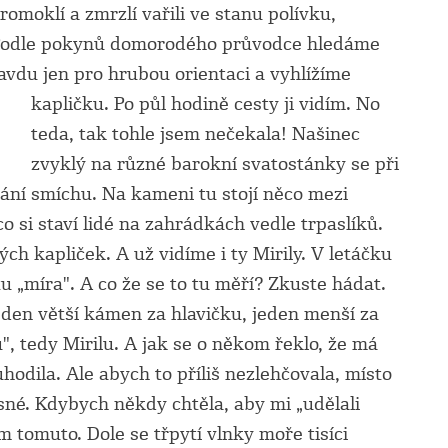
romoklí a zmrzlí vařili ve stanu polívku,
 Podle pokynů domorodého průvodce hledáme
ravdu jen pro hrubou orientaci a vyhlížíme
kapličku. Po půl hodině cesty ji vidím.
No
teda, tak tohle jsem nečekala! Našinec
zvyklý na různé barokní svatostánky se při
ání smíchu. Na kameni tu stojí něco mezi
si staví lidé na zahrádkách vedle trpaslíků.
ch kapliček. A už vidíme i ty Mirily. V letáčku
tu „míra". A co že se to tu měří? Zkuste hádat.
Jeden větší kámen za hlavičku, jeden menší za
, tedy Mirilu. A jak se o někom řeklo, že má
hodila. Ale abych to příliš nezlehčovala, místo
sné. Kdybych někdy chtěla, aby mi „udělali
 tomuto. Dole se třpytí vlnky moře tisíci