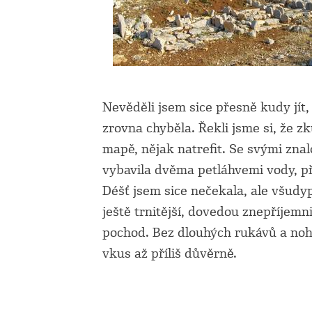
Nevěděli jsem sice přesně kudy jít
zrovna chyběla. Řekli jsme si, že z
mapě, nějak natrefit. Se svými zna
vybavila dvěma petláhvemi vody, př
Déšť jsem sice nečekala, ale všudyp
ještě trnitější, dovedou znepříjemn
pochod. Bez dlouhých rukávů a noha
vkus až příliš důvěrně.