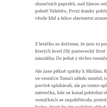
slunečních paprsků, nad hlavou os
pohoří Velebitu. První domky pobř
všude klid a lehce slavnostní atmo
Z letáčku se dočteme, že jsou to p
kterých kvetl čilý pastevecký život
minulého. Do jedné z těchto vesnič
Ale zase pěkně zpátky k Mirilám. K
ve vesničce Tomići někdo zemřel, ta
poctivě oplakávali, ale po tomto op
městečka, kde se konal pohřební ob
vesničkách se nepohřbívalo, protož