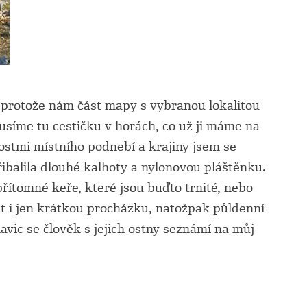
, protože nám část mapy s vybranou lokalitou
kusíme tu cestičku v horách, co už ji máme na
lostmi místního podnebí a krajiny jsem se
ibalila dlouhé kalhoty a nylonovou pláštěnku.
řítomné keře, které jsou buďto trnité, nebo
it i jen krátkou procházku, natožpak půldenní
vic se člověk s jejich ostny seznámí na můj