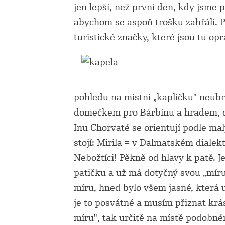
jen lepší, než první den, kdy jsme p
abychom se aspoň trošku zahřáli.
turistické značky, které jsou tu op
pohledu na místní „kapličku" neubr
domečkem pro Bárbínu a hradem, co 
Inu Chorvaté se orientují podle malý
stojí: Mirila = v Dalmatském dialek
Nebožtíci! Pěkně od hlavy k patě. 
patičku a už má dotyčný svou „míru"
míru, hned bylo všem jasné, která u
je to posvátné a musím přiznat krá
míru", tak určitě na místě podobném