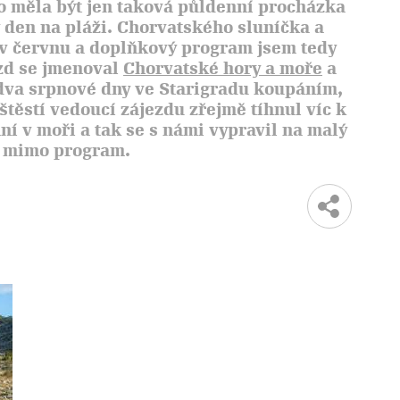
o měla být jen taková půldenní procházka
lý den na pláži. Chorvatského sluníčka a
ž v červnu a doplňkový program jsem tedy
zd se jmenoval
Chorvatské hory a moře
a
 dva srpnové dny ve Starigradu koupáním,
těstí vedoucí zájezdu zřejmě tíhnul víc k
ní v moři a tak se s námi vypravil na malý
t mimo program.