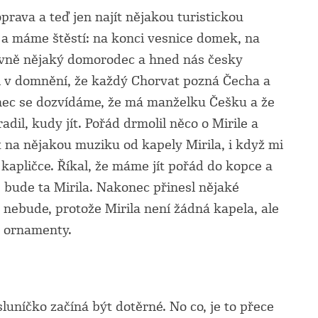
rava a teď jen najít nějakou turistickou
 a máme štěstí: na konci vesnice domek, na
lavně nějaký domorodec a hned nás česky
 si v domnění, že každý Chorvat pozná Čecha a
nec se dozvídáme, že má manželku Češku a že
dil, kudy jít. Pořád drmolil něco o Mirile a
it na nějakou muziku od kapely Mirila, i když mi
o kapličce. Říkal, že máme jít pořád do kopce a
 bude ta Mirila. Nakonec přinesl nějaké
 nebude, protože Mirila není žádná kapela, ale
 ornamenty.
uníčko začíná být dotěrné. No co, je to přece