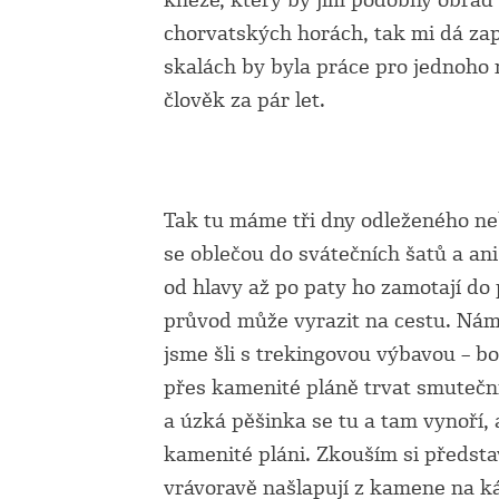
kněze, který by jim podobný obřad
chorvatských horách, tak mi dá zap
skalách by byla práce pro jednoho 
člověk za pár let.
Tak tu máme tři dny odleženého neb
se oblečou do svátečních šatů a an
od hlavy až po paty ho zamotají do 
průvod může vyrazit na cestu. Nám 
jsme šli s trekingovou výbavou – bo
přes kamenité pláně trvat smuteč
a úzká pěšinka se tu a tam vynoří,
kamenité pláni. Zkouším si předsta
vrávoravě našlapují z kamene na k