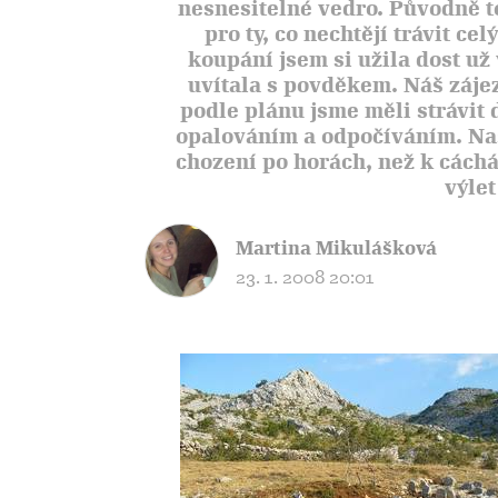
nesnesitelné vedro. Původně t
pro ty, co nechtějí trávit ce
koupání jsem si užila dost u
uvítala s povděkem. Náš záje
podle plánu jsme měli strávit
opalováním a odpočíváním. Naš
chození po horách, než k cáchá
výle
Martina Mikulášková
23. 1. 2008 20:01