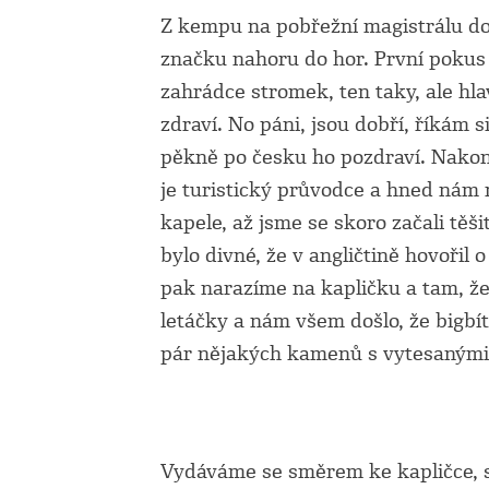
Z kempu na pobřežní magistrálu dop
značku nahoru do hor. První pokus
zahrádce stromek, ten taky, ale h
zdraví. No páni, jsou dobří, říkám
pěkně po česku ho pozdraví. Nako
je turistický průvodce a hned nám ra
kapele, až jsme se skoro začali těš
bylo divné, že v angličtině hovořil 
pak narazíme na kapličku a tam, že
letáčky a nám všem došlo, že bigbít
pár nějakých kamenů s vytesanými
Vydáváme se směrem ke kapličce, sl