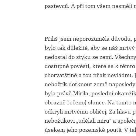
pastevců. A při tom všem nesměli n
Příliš jsem neporozuměla důvodu, 
bylo tak důležité, aby se náš mrtvý
nedostal do styku se zemí. Všechn
dostupné pověsti, které se k těmto
chorvatštině a tou nijak nevládnu. J
nebožtík dotknout země naposledy 
byla právě Mirila, poslední okamži
obrazně řečeno) slunce. Na tomto mí
odkryli mrtvému obličej. Za hlavu p
nebožtíkovi „udělali míru" a společ
úsekem jeho pozemské poutě. V ta