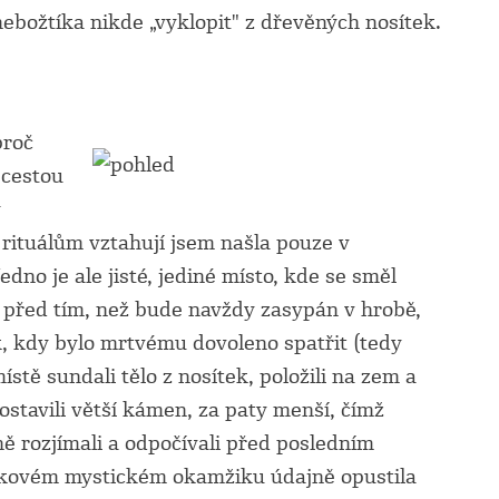
ebožtíka nikde „vyklopit" z dřevěných nosítek.
proč
 cestou
y
 rituálům vztahují jsem našla pouze v
edno je ale jisté, jediné místo, kde se směl
před tím, než bude navždy zasypán v hrobě,
k, kdy bylo mrtvému dovoleno spatřit (tedy
stě sundali tělo z nosítek, položili na zem a
ostavili větší kámen, za paty menší, čímž
ně rozjímali a odpočívali před posledním
kovém mystickém okamžiku údajně opustila